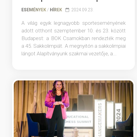
ESEMÉNYEK
/
HÍREK
2024.09.23.
A világ egyik legnagyobb sporteseményének
adott otthont szemptember 10. és 23. között
Budapest: a BOK Csarnokban rendezték meg
a 45. Sakkolimpiát. A megnyitón a sakkolimpiai
lángot Alapítványunk szakmai vezetője, a...