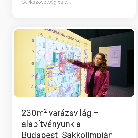
Sakkszövetség és a...
2
230m
varázsvilág –
alapítványunk a
Budapesti Sakkolimpián