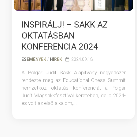
INSPIRÁLJ! – SAKK AZ
OKTATÁSBAN
KONFERENCIA 2024
ESEMÉNYEK
/
HÍREK
2024.09.18.
A Polgár Judit Sakk Alapítvány negyedszer
rendezte meg az Educational Chess Summit
nemzetközi oktatási konferenciát a Polgár
Judit Világsakkfesztivál keretében, de a 2024-
es volt az első alkalom,...