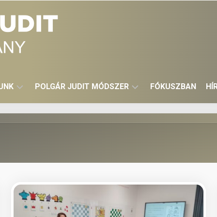
LUNK
POLGÁR JUDIT MÓDSZER
FÓKUSZBAN
HÍ
SAKKPALOTA
SAKKTESI
KKFESZTIVÁL
TÓK