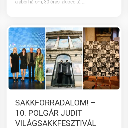
alábbi három, 30 órás, akkreditált...
SAKKFORRADALOM! –
10. POLGÁR JUDIT
VILÁGSAKKFESZTIVÁL