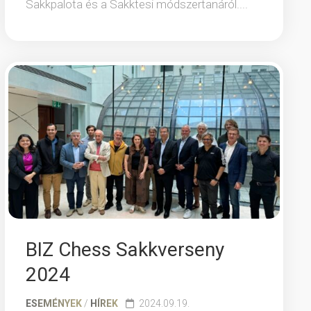
Sakkpalota és a Sakktesi módszertanáról....
BIZ Chess Sakkverseny
2024
ESEMÉNYEK
/
HÍREK
2024.09.19.