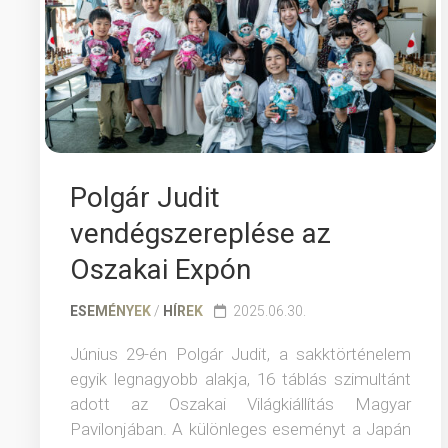
PARTNER
NEMZETK
EGYÜTTM
Polgár Judit
vendégszereplése az
Oszakai Expón
ESEMÉNYEK
/
HÍREK
2025.06.30.
Június 29-én Polgár Judit, a sakktörténelem
egyik legnagyobb alakja, 16 táblás szimultánt
adott az Oszakai Világkiállítás Magyar
Pavilonjában. A különleges eseményt a Japán