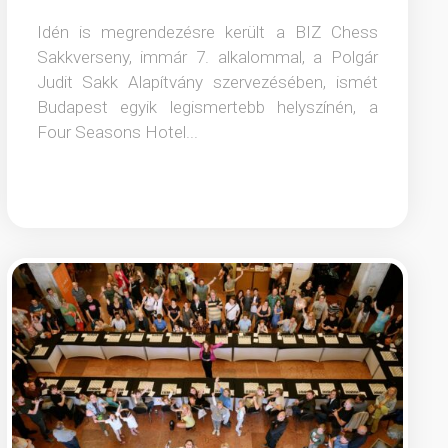
Idén is megrendezésre került a BIZ Chess
Sakkverseny, immár 7. alkalommal, a Polgár
Judit Sakk Alapítvány szervezésében, ismét
Budapest egyik legismertebb helyszínén, a
Four Seasons Hotel...