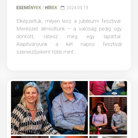
ESEMÉNYEK
/
HÍREK
2024.09.19.
Elképzeltük, milyen lesz a jubileumi fesztivál.
Merészet álmodtunk – a valóság pedig úgy
döntött, rátesz még egy lapáttal.
Alapítványunk a két napos fesztivál
szervezőjeként több mint...