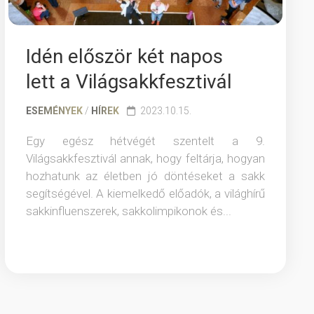
Idén először két napos
lett a Világsakkfesztivál
ESEMÉNYEK
/
HÍREK
2023.10.15.
Egy egész hétvégét szentelt a 9.
Világsakkfesztivál annak, hogy feltárja, hogyan
hozhatunk az életben jó döntéseket a sakk
segítségével. A kiemelkedő előadók, a világhírű
sakkinfluenszerek, sakkolimpikonok és...