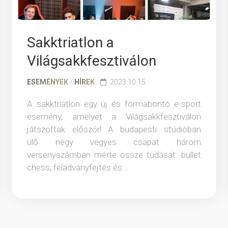
Sakktriatlon a
Világsakkfesztiválon
ESEMÉNYEK
/
HÍREK
2023.10.15.
A sakktriatlon egy új és formabontó e-sport
esemény, amelyet a Világsakkfesztiválon
játszottak először! A budapesti stúdióban
ülő négy vegyes csapat három
versenyszámban mérte össze tudását: bullet
chess, feladványfejtés és...