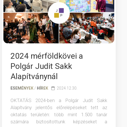
2024 mérföldkövei a
Polgár Judit Sakk
Alapítványnál
ESEMÉNYEK
/
HÍREK
2024.12.30.
OKTATÁS 2024-ben a Polgár Judit Sakk
Alapítvány jelentős előrelépéseket tett az
oktatás területén: több mint 1.500 tanár
számára biztosítottunk képzéseket a