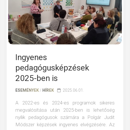
EK
ÖZI
ŰKÖDÉSEK
Ingyenes
pedagógusképzések
2025-ben is
ESEMÉNYEK
/
HÍREK
2025.06.01.
A 2022-es és 2024-es programok sikeres
megvalósítása után 2025-ben is lehetőség
nyílik pedagógusok számára a Polgár Judit
Módszer képzések ingyenes elvégzésére. Az