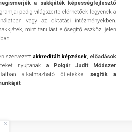
gismerjék a sakkjáték képességfejlesztő
ramjai pedig világszerte elérhetőek legyenek a
nálatban vagy az oktatási intézményekben.
akkjáték, mint tanulást elősegítő eszköz, jelen
kban.
n szervezett ​
akkreditált képzések
, előadások
eteket nyújtanak
a Polgár Judit Módszer
latban alkalmazható ötletekkel
segítik a
munkáját
.