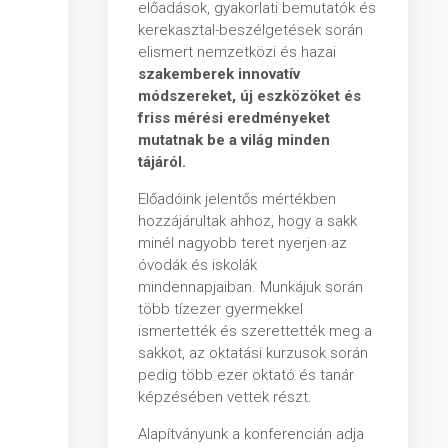
előadások, gyakorlati bemutatók és
kerekasztal-beszélgetések során
elismert nemzetközi és hazai
szakemberek
innovatív
módszereket, új eszközöket és
friss mérési eredményeket
mutatnak be a világ minden
tájáról.
Előadóink jelentős mértékben
hozzájárultak ahhoz, hogy a sakk
minél nagyobb teret nyerjen az
óvodák és iskolák
mindennapjaiban. Munkájuk során
több tízezer gyermekkel
ismertették és szerettették meg a
sakkot, az oktatási kurzusok során
pedig több ezer oktató és tanár
képzésében vettek részt.
Alapítványunk a konferencián adja