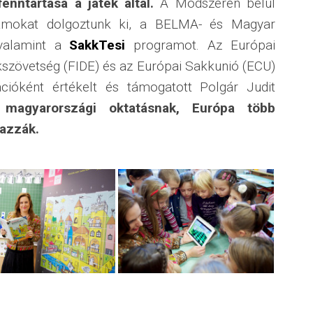
nntartása a játék által.
A Módszeren belül
ramokat dolgoztunk ki, a BELMA- és Magyar
valamint a
SakkTesi
programot. Az Európai
kszövetség (FIDE) és az Európai Sakkunió (ECU)
ációként értékelt és támogatott Polgár Judit
magyarországi oktatásnak, Európa több
mazzák.