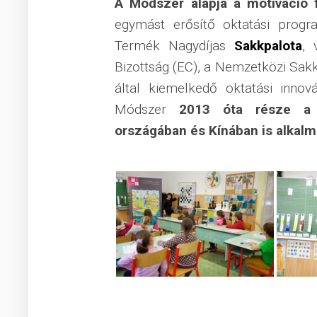
A Módszer alapja a motiváció fe
egymást erősítő oktatási prog
Termék Nagydíjas
Sakkpalota
, 
Bizottság (EC), a Nemzetközi Sak
által kiemelkedő oktatási innov
Módszer
2013 óta része a 
országában és Kínában is alkal