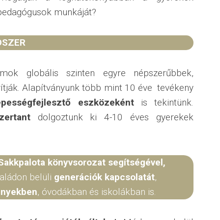
 a pedagógusok munkáját?
DSZER
mok globális szinten egyre népszerűbbek,
ítják. Alapítványunk több mint 10 éve tevékeny
ességfejlesztő eszközeként
is tekintünk.
zertant
dolgoztunk ki 4-10 éves gyerekek
 Sakkpalota könyvsorozat segítségével,
aládon belüli
generációk kapcsolatát
,
ményekben
, óvodákban és iskolákban is.