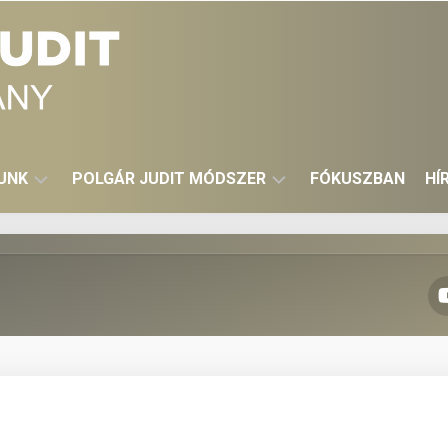
LUNK
POLGÁR JUDIT MÓDSZER
FÓKUSZBAN
HÍ
SAKKPALOTA
SAKKTESI
KKFESZTIVÁL
TÓK