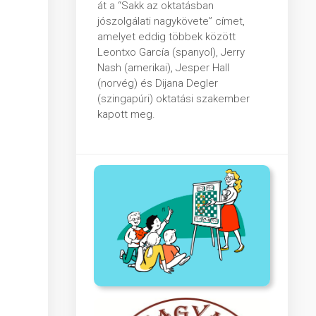
át a “Sakk az oktatásban
jószolgálati nagykövete” címet,
amelyet eddig többek között
Leontxo García (spanyol), Jerry
Nash (amerikai), Jesper Hall
(norvég) és Dijana Degler
(szingapúri) oktatási szakember
kapott meg.