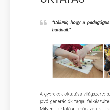
PARTNER
NEMZETK
EGYÜTTM
“Célunk, hogy a pedagógus
hatásait.”
A gyerekek oktatása világszerte s
jövő generációk tagjai felkészül
Milyen oktatási módszerek t