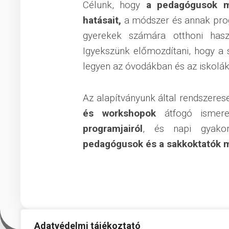
Célunk, hogy
a pedagógusok me
hatásait,
a módszer és annak prog
gyerekek számára otthoni hasz
Igyekszünk előmozdítani, hogy a s
legyen az óvodákban és az iskolá
Az alapítványunk ​által rendszerese
és workshopok
átfogó ismer
programjairól
, és napi gyakor
pedagógusok és a sakkoktatók 
Adatvédelmi tájékoztató