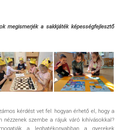
EK
ÖZI
ŰKÖDÉSEK
ok megismerjék a sakkjáték képességfejlesztő
zámos kérdést vet fel: hogyan érhető el, hogy a
ten nézzenek szembe a rájuk váró kihívásokkal?
ámogatják a leghatékonyabban a gyerekek