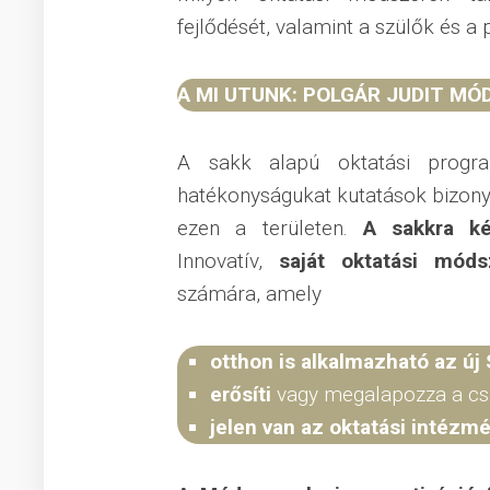
fejlődését, valamint a szülők és
A MI UTUNK: POLGÁR JUDIT MÓ
A sakk alapú oktatási progra
hatékonyságukat kutatások bizony
ezen a területen.
A sakkra kép
Innovatív,
saját oktatási móds
számára, amely
otthon is alkalmazható az új
erősíti
vagy megalapozza a cs
jelen van az oktatási intéz