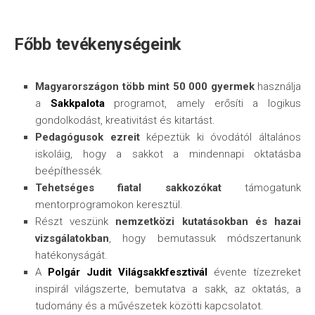
Főbb tevékenységeink
Magyarországon több mint 50 000 gyermek
használja
a
Sakkpalota
programot, amely erősíti a logikus
gondolkodást, kreativitást és kitartást.
Pedagógusok ezreit
képeztük ki óvodától általános
iskoláig, hogy a sakkot a mindennapi oktatásba
beépíthessék.
Tehetséges fiatal sakkozókat
támogatunk
mentorprogramokon keresztül.
Részt veszünk
nemzetközi kutatásokban és hazai
vizsgálatokban
, hogy bemutassuk módszertanunk
hatékonyságát.
A
Polgár Judit Világsakkfesztivál
évente tízezreket
inspirál világszerte, bemutatva a sakk, az oktatás, a
tudomány és a művészetek közötti kapcsolatot.