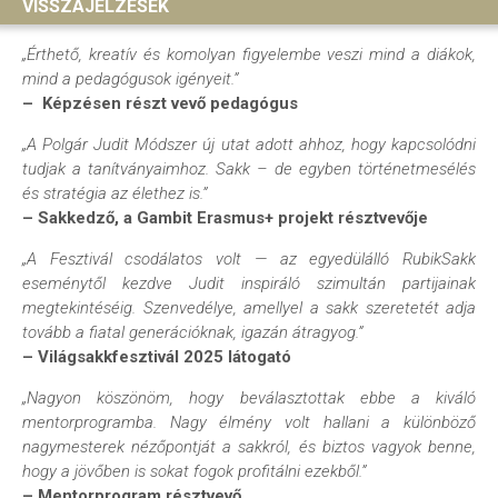
VISSZAJELZÉSEK
„Érthető, kreatív és komolyan figyelembe veszi mind a diákok,
mind a pedagógusok igényeit.”
– Képzésen részt vevő pedagógus
„A Polgár Judit Módszer új utat adott ahhoz, hogy kapcsolódni
tudjak a tanítványaimhoz. Sakk – de egyben történetmesélés
és stratégia az élethez is.”
– Sakkedző, a Gambit Erasmus+ projekt résztvevője
„A Fesztivál csodálatos volt — az egyedülálló RubikSakk
eseménytől kezdve Judit inspiráló szimultán partijainak
megtekintéséig. Szenvedélye, amellyel a sakk szeretetét adja
tovább a fiatal generációknak, igazán átragyog.”
– Világsakkfesztivál 2025 látogató
„Nagyon köszönöm, hogy beválasztottak ebbe a kiváló
mentorprogramba. Nagy élmény volt hallani a különböző
nagymesterek nézőpontját a sakkról, és biztos vagyok benne,
hogy a jövőben is sokat fogok profitálni ezekből.”
– Mentorprogram résztvevő