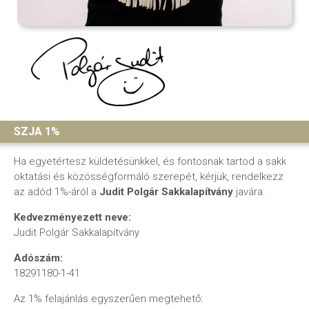
SZJA 1%
Ha egyetértesz küldetésünkkel, és fontosnak tartod a sakk
oktatási és közösségformáló szerepét, kérjük, rendelkezz
az adód 1%-áról a
Judit Polgár Sakkalapítvány
javára.
Kedvezményezett neve:
Judit Polgár Sakkalapítvány
Adószám:
18291180-1-41
Az 1% felajánlás egyszerűen megtehető: