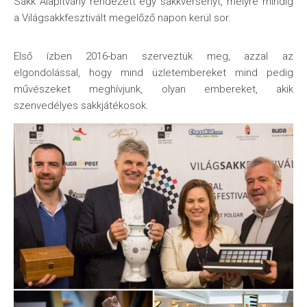
Sakk Alapítvány rendezett egy sakkversenyt, melyre mindig
a Világsakkfesztivált megelőző napon kerül sor.
Első ízben 2016-ban szerveztük meg, azzal az
elgondolással, hogy mind üzletembereket mind pedig
művészeket meghívjunk, olyan embereket, akik
szenvedélyes sakkjátékosok.