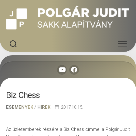
Skip
to
content
Biz Chess
ESEMÉNYEK
/
HÍREK
2017.10.15.
Az üzletemberek részére a Biz Chess címmel a Polgár Judit