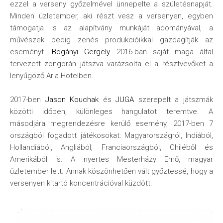
ezzel a verseny győzelmével ünnepelte a születésnapját.
Minden üzletember, aki részt vesz a versenyen, egyben
támogatja is az alapítvány munkáját adományával, a
művészek pedig zenés produkcióikkal gazdagítják az
eseményt.
Bogányi Gergely
2016-ban saját maga által
tervezett zongorán játszva varázsolta el a résztvevőket a
lenyűgöző Aria Hotelben.
2017-ben
Jason Kouchak
és
JUGA
szerepelt a játszmák
közötti időben, különleges hangulatot teremtve. A
másodjára megrendezésre kerülő esemény, 2017-ben 7
országból fogadott játékosokat: Magyarországról, Indiából,
Hollandiából, Angliából, Franciaországból, Chiléből és
Amerikából is. A nyertes Mesterházy Ernő, magyar
üzletember lett. Annak köszönhetően vált győztessé, hogy a
versenyen kitartó koncentrációval küzdött.