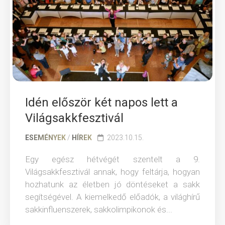
Idén először két napos lett a
Világsakkfesztivál
ESEMÉNYEK
/
HÍREK
2023.10.15.
Egy egész hétvégét szentelt a 9.
Világsakkfesztivál annak, hogy feltárja, hogyan
hozhatunk az életben jó döntéseket a sakk
segítségével. A kiemelkedő előadók, a világhírű
sakkinfluenszerek, sakkolimpikonok és...