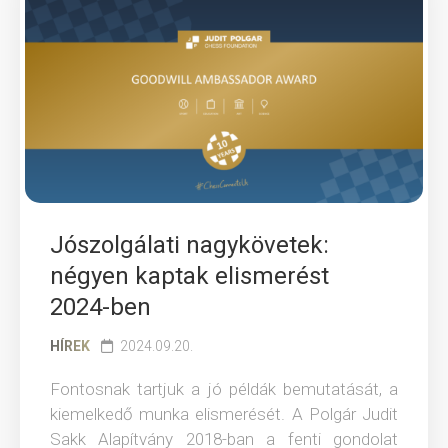
Jószolgálati nagykövetek:
négyen kaptak elismerést
2024-ben
HÍREK
2024.09.20.
Fontosnak tartjuk a jó példák bemutatását, a
kiemelkedő munka elismerését. A Polgár Judit
Sakk Alapítvány 2018-ban a fenti gondolat