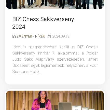
BIZ Chess Sakkverseny
2024
ESEMÉNYEK
/
HÍREK
2024.09.19.
Idén is megrendezésre került a BIZ Chess
Sakkverseny, immár 7. alkalommal, a Polgár
Judit Sakk Alapítvány szervezésében, ismét
Budapest egyik legismertebb helyszínén, a Four
Seasons Hotel...