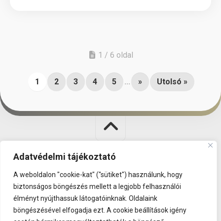
1 / 6 oldal
1
2
3
4
5
...
»
Utolsó »
Adatvédelmi tájékoztató
Polgár Judit Sakk Alapítvány © 2026. All Rights Reserved.
A weboldalon "cookie-kat" ("sütiket") használunk, hogy
KÜLDETÉS
|
KAPCSOLAT
|
BESZÁMOLÓK
|
ADATVÉDELEM
biztonságos böngészés mellett a legjobb felhasználói
élményt nyújthassuk látogatóinknak. Oldalaink
böngészésével elfogadja ezt. A cookie beállítások igény