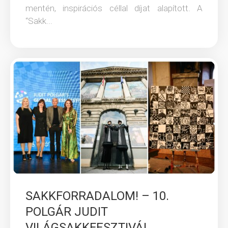
mentén, inspirációs céllal díjat alapított. A
“Sakk...
SAKKFORRADALOM! – 10.
POLGÁR JUDIT
VILÁGSAKKFESZTIVÁL