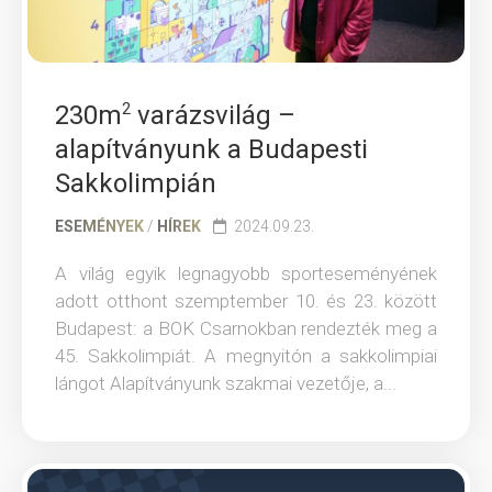
230m
2
varázsvilág –
alapítványunk a Budapesti
Sakkolimpián
ESEMÉNYEK
/
HÍREK
2024.09.23.
A világ egyik legnagyobb sporteseményének
adott otthont szemptember 10. és 23. között
Budapest: a BOK Csarnokban rendezték meg a
45. Sakkolimpiát. A megnyitón a sakkolimpiai
lángot Alapítványunk szakmai vezetője, a...