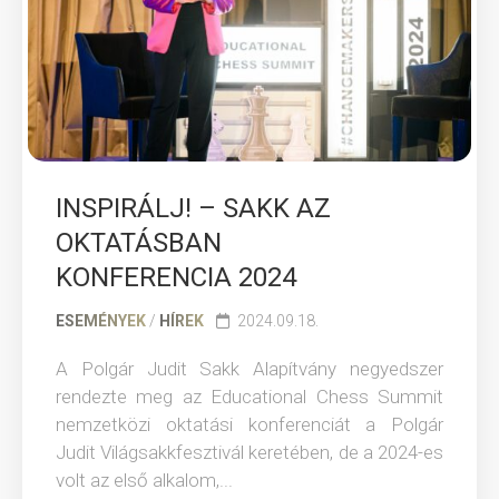
INSPIRÁLJ! – SAKK AZ
OKTATÁSBAN
KONFERENCIA 2024
ESEMÉNYEK
/
HÍREK
2024.09.18.
A Polgár Judit Sakk Alapítvány negyedszer
rendezte meg az Educational Chess Summit
nemzetközi oktatási konferenciát a Polgár
Judit Világsakkfesztivál keretében, de a 2024-es
volt az első alkalom,...