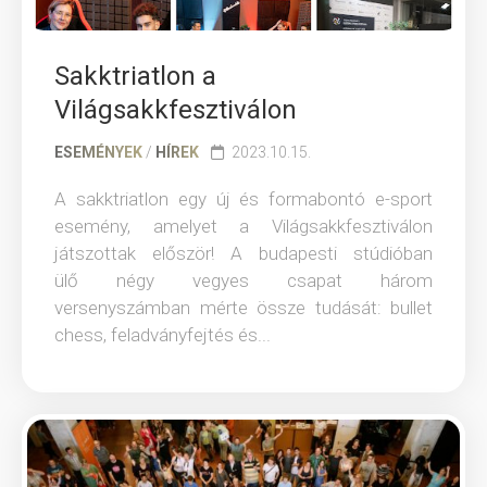
Sakktriatlon a
Világsakkfesztiválon
ESEMÉNYEK
/
HÍREK
2023.10.15.
A sakktriatlon egy új és formabontó e-sport
esemény, amelyet a Világsakkfesztiválon
játszottak először! A budapesti stúdióban
ülő négy vegyes csapat három
versenyszámban mérte össze tudását: bullet
chess, feladványfejtés és...