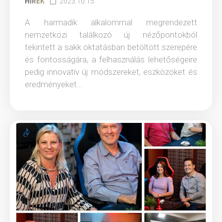
HÍREK
2023.10.15.
A harmadik alkalommal megrendezett
nemzetközi találkozó új nézőpontokból
tekintett a sakk oktatásban betöltött szerepére
és fontosságára, a felhasználás lehetőségeire
pedig innovatív új módszereket, eszközöket és
eredményeket...