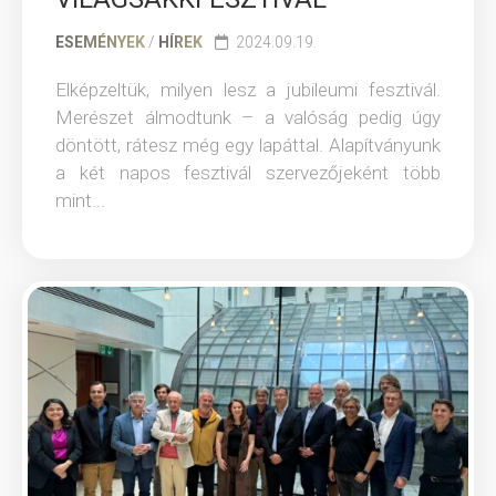
ESEMÉNYEK
/
HÍREK
2024.09.19.
Elképzeltük, milyen lesz a jubileumi fesztivál.
Merészet álmodtunk – a valóság pedig úgy
döntött, rátesz még egy lapáttal. Alapítványunk
a két napos fesztivál szervezőjeként több
mint...