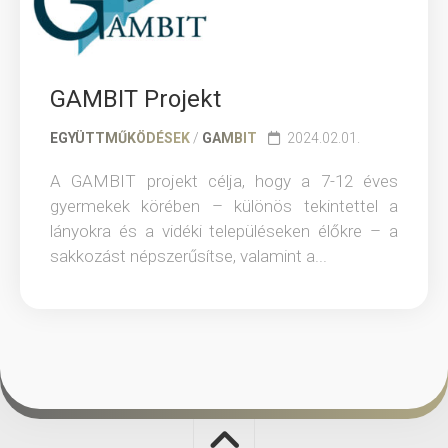
GAMBIT Projekt
EGYÜTTMŰKÖDÉSEK
/
GAMBIT
2024.02.01.
A GAMBIT projekt célja, hogy a 7-12 éves
gyermekek körében – különös tekintettel a
lányokra és a vidéki településeken élőkre – a
sakkozást népszerűsítse, valamint a...