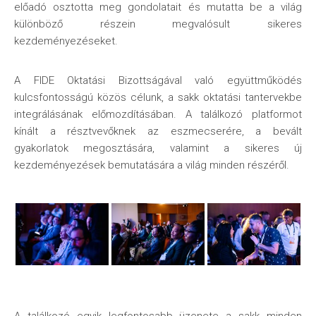
előadó osztotta meg gondolatait és mutatta be a világ
különböző részein megvalósult sikeres
kezdeményezéseket.
A FIDE Oktatási Bizottságával való együttműködés
kulcsfontosságú közös célunk, a sakk oktatási tantervekbe
integrálásának előmozdításában. A találkozó platformot
kínált a résztvevőknek az eszmecserére, a bevált
gyakorlatok megosztására, valamint a sikeres új
kezdeményezések bemutatására a világ minden részéről.
A találkozó egyik legfontosabb üzenete a sakk minden