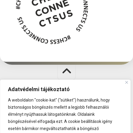
Adatvédelmi tájékoztató
Polgár Judit Sakk Alapítvány © 2026. All Rights Reserved.
A weboldalon "cookie-kat" ("sütiket") használunk, hogy
KÜLDETÉS
|
KAPCSOLAT
|
BESZÁMOLÓK
|
ADATVÉDELEM
biztonságos böngészés mellett a legjobb felhasználói
élményt nyújthassuk látogatóinknak. Oldalaink
böngészésével elfogadja ezt. A cookie beállítások igény
esetén bármikor megváltoztathatók a böngésző