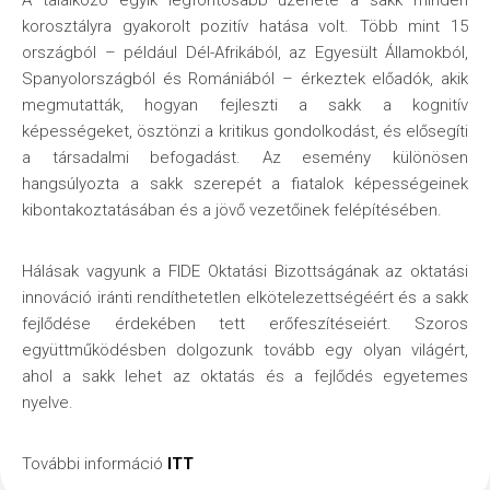
korosztályra gyakorolt pozitív hatása volt. Több mint 15
országból – például Dél-Afrikából, az Egyesült Államokból,
Spanyolországból és Romániából – érkeztek előadók, akik
megmutatták, hogyan fejleszti a sakk a kognitív
képességeket, ösztönzi a kritikus gondolkodást, és elősegíti
a társadalmi befogadást. Az esemény különösen
hangsúlyozta a sakk szerepét a fiatalok képességeinek
kibontakoztatásában és a jövő vezetőinek felépítésében.
Hálásak vagyunk a FIDE Oktatási Bizottságának az oktatási
innováció iránti rendíthetetlen elkötelezettségéért és a sakk
fejlődése érdekében tett erőfeszítéseiért. Szoros
együttműködésben dolgozunk tovább egy olyan világért,
ahol a sakk lehet az oktatás és a fejlődés egyetemes
nyelve.
További információ
ITT